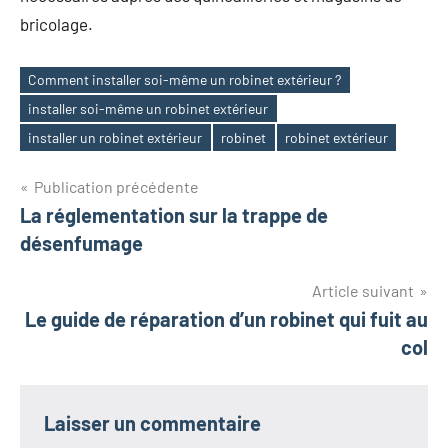
bricolage.
Comment installer soi-même un robinet extérieur ?
installer soi-même un robinet extérieur
Étiquettes
installer un robinet extérieur
robinet
robinet extérieur
Navigation
Publication précédente
La réglementation sur la trappe de
de
désenfumage
l’article
Article suivant
Le guide de réparation d’un robinet qui fuit au
col
Laisser un commentaire