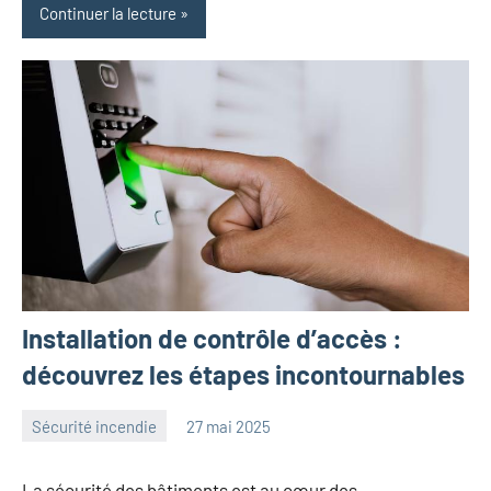
Continuer la lecture
Installation de contrôle d’accès :
découvrez les étapes incontournables
Sécurité incendie
27 mai 2025
angelique
Aucun
commentaire
La sécurité des bâtiments est au cœur des