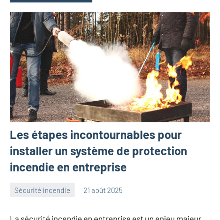
Les étapes incontournables pour
installer un système de protection
incendie en entreprise
Sécurité incendie
21 août 2025
angelique
Aucun
commentaire
La sécurité incendie en entreprise est un enjeu majeur