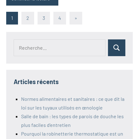
Pagination
Articles
1
2
3
4
»
suivants
des
publications
Recherche
Rechercher
pour :
Articles récents
Normes alimentaires et sanitaires : ce que dit la
loi sur les tuyaux utilisés en œnologie
Salle de bain : les types de parois de douche les
plus faciles d’entretien
Pourquoi la robinetterie thermostatique est un