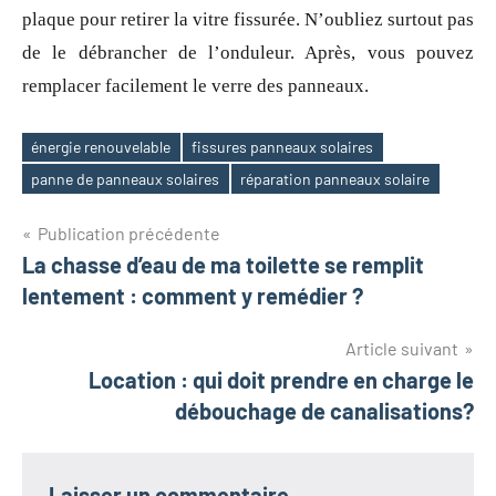
plaque pour retirer la vitre fissurée. N’oubliez surtout pas
de le débrancher de l’onduleur. Après, vous pouvez
remplacer facilement le verre des panneaux.
énergie renouvelable
fissures panneaux solaires
Étiquettes
panne de panneaux solaires
réparation panneaux solaire
Navigation
Publication précédente
La chasse d’eau de ma toilette se remplit
de
lentement : comment y remédier ?
l’article
Article suivant
Location : qui doit prendre en charge le
débouchage de canalisations?
Laisser un commentaire