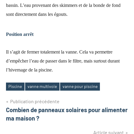
bassin. L’eau provenant des skimmers et de la bonde de fond
sont directement dans les égouts.
Position arrêt
Il s’agit de fermer totalement la vanne. Cela va permettre
d’empêcher l’eau de passer dans le filtre, mais surtout durant
l’hivernage de la piscine.
Piscine
vanne multivoie
vanne pour piscine
Étiquettes
Navigation
Publication précédente
Combien de panneaux solaires pour alimenter
de
ma maison ?
l’article
Article suivant