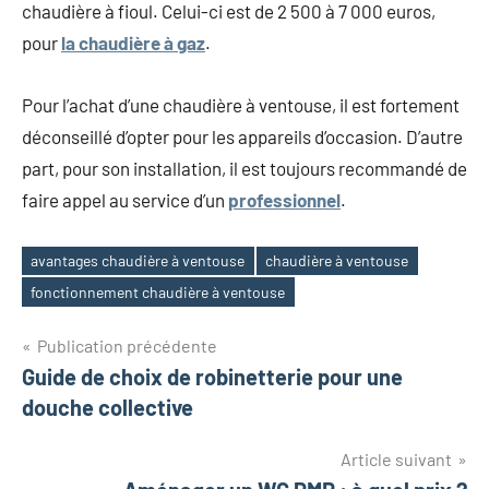
chaudière à fioul. Celui-ci est de 2 500 à 7 000 euros,
pour
la chaudière à gaz
.
Pour l’achat d’une chaudière à ventouse, il est fortement
déconseillé d’opter pour les appareils d’occasion. D’autre
part, pour son installation, il est toujours recommandé de
faire appel au service d’un
professionnel
.
avantages chaudière à ventouse
chaudière à ventouse
Étiquettes
fonctionnement chaudière à ventouse
Navigation
Publication précédente
Guide de choix de robinetterie pour une
de
douche collective
l’article
Article suivant