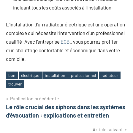
incluant tous les coûts associés à l’installation.
L’installation d’un radiateur électrique est une opération
complexe qui nécessite l’intervention d’un professionnel
qualifié. Avec l’entreprise
EGB
,, vous pourrez profiter
d’un chauffage confortable et économique dans votre
domicile.
bon
électrique
installation
professionnel
radiateur
Étiquettes
trouver
Navigation
Publication précédente
Le rôle crucial des siphons dans les systèmes
de
d’évacuation : explications et entretien
l’article
Article suivant