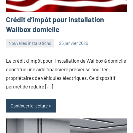
Crédit d’impôt pour installation
Wallbox domicile
Nouvelles installations
26 janvier 2026
angelique
Aucun
commentaire
Le crédit d’impôt pour l’installation de Wallbox à domicile
constitue une aide financière précieuse pour les
propriétaires de véhicules électriques. Ce dispositif
permet de réduire […]
Continuer la lecture